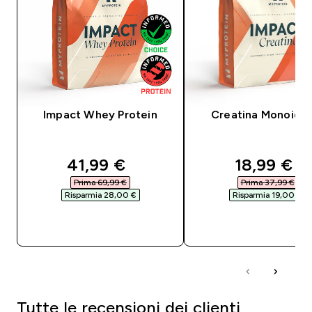
Impact Whey Protein
Creatina Monoidra
discounted price
discounte
41,99 €‎
18,99 €‎
Prima 69,99 €‎
Prima 37,99 €‎
Risparmia 28,00 €‎
Risparmia 19,00 €‎
ACQUISTO RAPIDO
ACQUISTO RAPI
Tutte le recensioni dei clienti