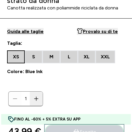
strato da donna
Canotta realizzata con poliammide riciclata da donna
Guida alle taglie
Provalo su di te
Taglia:
XS
S
M
L
XL
XXL
Colore: Blue Ink
FINO AL -60% + 5% EXTRA SU APP
43,99 €‎
Esaurito