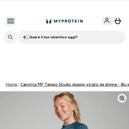
Nuovo Cliente? 15% Extra
Qual è il tuo obiettivo oggi?
60% DI SCONTO SULLA LINEA DI ASHWAGANDHA |
SCADE TRA
0 0
:
0 3
:
0 9
:
4 5
Giorni
Ore
Minuti
Secondi
Home
Canotta MP Tempo Studio doppio strato da donna - Blu i