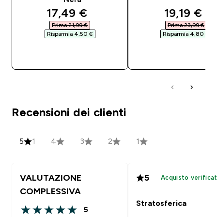
discounted price
discounte
17,49 €‎
19,19 €‎
Prima 21,99 €‎
Prima 23,99 €‎
Risparmia 4,50 €‎
Risparmia 4,80 €‎
ACQUISTO RAPIDO
ACQUISTO RAPI
Recensioni dei clienti
5
1
4
3
2
1
VALUTAZIONE
5
Acquisto verifica
COMPLESSIVA
Stratosferica
5
5 out of 5 stars