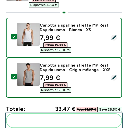
Risparmia 4,50 €‎
Canotta a spalline strette MP Rest
Day da uomo - Bianca - XS
discounted price
7,99 €‎
Seleziona questo prodotto - Canotta a spalline stret
Prima 19,99 €‎
Risparmia 12,00 €‎
Canotta a spalline strette MP Rest
Day da uomo - Grigio mélange - XXS
discounted price
7,99 €‎
Seleziona questo prodotto - Canotta a spalline stret
Prima 19,99 €‎
Risparmia 12,00 €‎
Totale:
33,47 €‎
Was 61,97 €‎
Save 28,50 €‎
Aggiungi alla tua routine