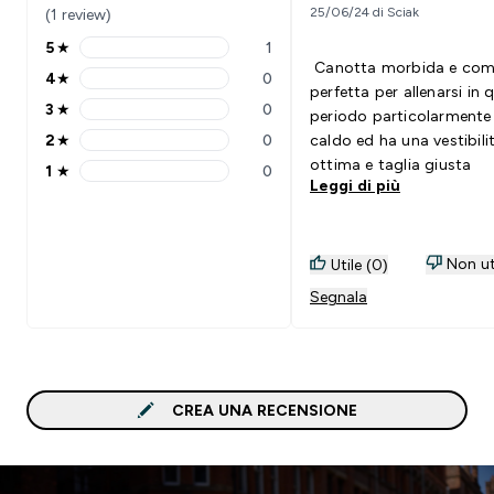
25/06/24 di Sciak
(1 review)
5
★
1
5 stars rating 1 reviews
Canotta morbida e co
4
★
0
4 stars rating 0 reviews
perfetta per allenarsi in 
3
★
0
periodo particolarmente
3 stars rating 0 reviews
2
★
0
caldo ed ha una vestibili
2 stars rating 0 reviews
ottima e taglia giusta
1
★
0
1 stars rating 0 reviews
Leggi di più
Non ut
Utile (0)
Segnala
CREA UNA RECENSIONE