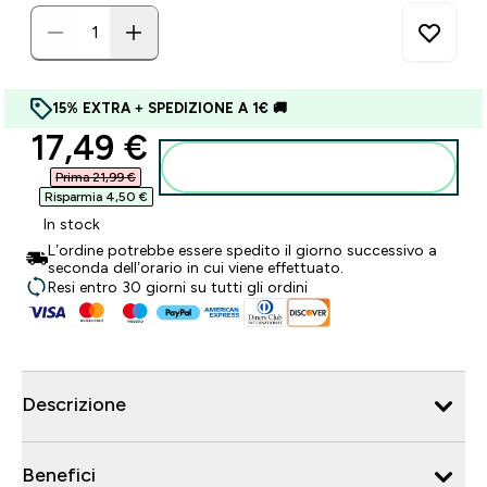
15% EXTRA + SPEDIZIONE A 1€ 🚚
discounted price
17,49 €‎
Aggiungi al carrello
Prima 21,99 €‎
Risparmia 4,50 €‎
In stock
L’ordine potrebbe essere spedito il giorno successivo a
seconda dell’orario in cui viene effettuato.
Resi entro 30 giorni su tutti gli ordini
Descrizione
Benefici