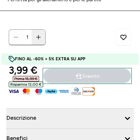
FINO AL -60% + 5% EXTRA SU APP
discounted price
3,99 €‎
Esaurito
Prima 15,99 €‎
Risparmia 12,00 €‎
Descrizione
Benefici