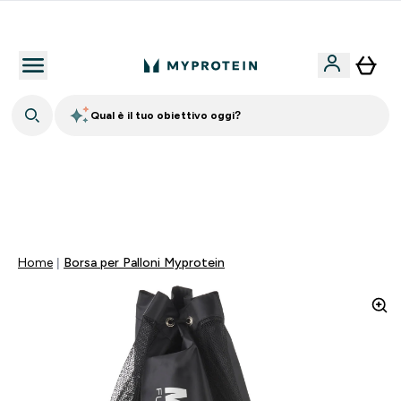
Nuovo Cliente? 15% Extra
Qual è il tuo obiettivo oggi?
💥 -50% SULLE VITAMINE + 5% EXTRA SU APP | SCADE
TRA
0 0
:
0 4
:
2 3
:
4 9
Giorni
Ore
Minuti
Secondi
Home
Borsa per Palloni Myprotein