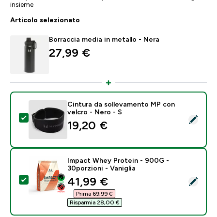
insieme
Articolo selezionato
Borraccia media in metallo - Nera
27,99 €‎
Cintura da sollevamento MP con
velcro - Nero - S
Seleziona questo prodotto - Cintura da sollevamento 
19,20 €‎
Impact Whey Protein - 900G -
30porzioni - Vaniglia
discounted price
41,99 €‎
Seleziona questo prodotto - Impact Whey Protein - 90
Prima 69,99 €‎
Risparmia 28,00 €‎