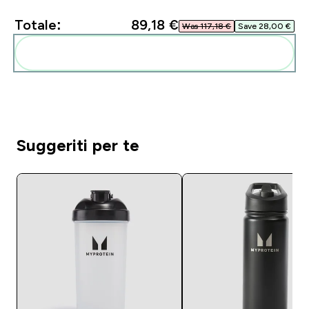
Totale:
89,18 €‎
Was 117,18 €‎
Save 28,00 €‎
Aggiungi alla tua routine
Suggeriti per te