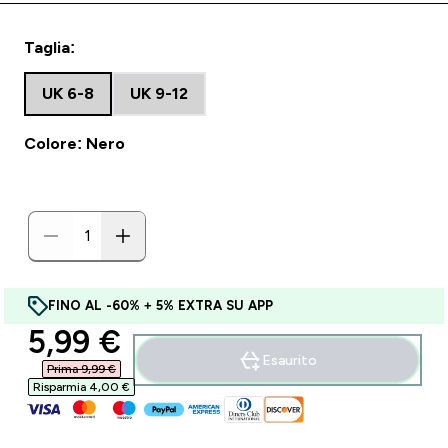
Taglia:
UK 6-8
UK 9-12
Colore: Nero
FINO AL -60% + 5% EXTRA SU APP
discounted price
5,99 €‎
Esaurito
Prima 9,99 €‎
Risparmia 4,00 €‎