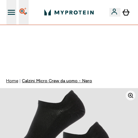
Nuovo Cliente? 15% Extra
15% EXTRA SULLA NUOVA COLLEZIONE DI
ABBIGLIAMENTO | SCADE TRA
0 0
:
0 2
:
4 2
:
3 6
Giorni
Ore
Minuti
Secondi
Home
Calzini Micro Crew da uomo - Nero