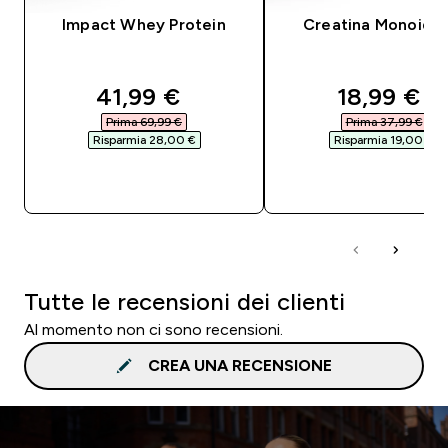
Impact Whey Protein
Creatina Monoidra
discounted price
discounte
41,99 €‎
18,99 €‎
Prima 69,99 €‎
Prima 37,99 €‎
Risparmia 28,00 €‎
Risparmia 19,00 €‎
ACQUISTO RAPIDO
ACQUISTO RAPI
Tutte le recensioni dei clienti
Al momento non ci sono recensioni.
CREA UNA RECENSIONE