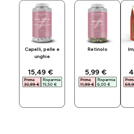
Capelli, pelle e
Retinolo
Im
unghie
ted price
discounted price
discounted pri
d
15,49 €‎
5,99 €‎
4
ia
Prima
Risparmia
Prima
Risparmia
Prim
30,99 €‎
15,50 €‎
11,99 €‎
6,00 €‎
69,9
O
ACQUISTO
ACQUISTO
RAPIDO
RAPIDO