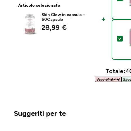
Articolo selezionato
Skin Glow in capsule -
60Capsule
28,99 €‎
Sel
Totale:
4
Was 51,97 €‎
Save
Suggeriti per te