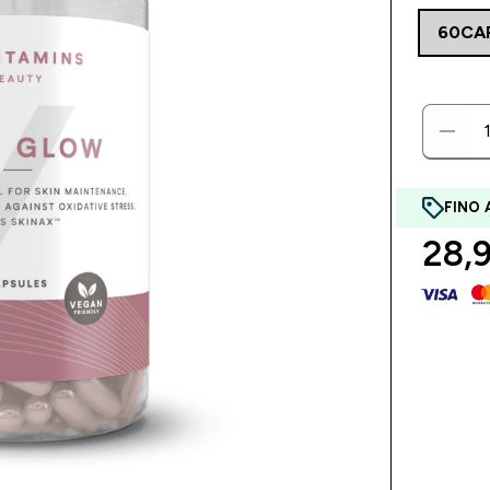
60CA
FINO 
28,9