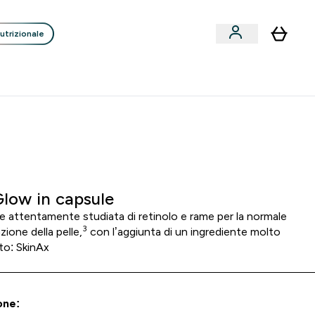
utrizionale
Clienti
Liquidazione
Consigli degli Esperti
nack submenu
i submenu
Enter Consigli de
⌄
p
15€ per ogni Nuovo Amico
0 0
:
0 9
:
5 9
:
4 4
orni
Ore
Minuti
Secondi
Glow in capsule
e attentamente studiata di retinolo e rame per la normale
3
ione della pelle,
con l’aggiunta di un ingrediente molto
to: SkinAx
one: