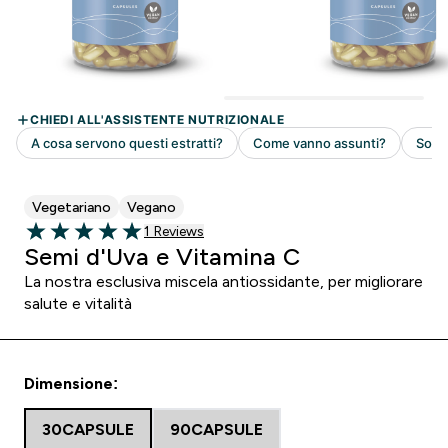
Vegetariano
Vegano
1 customer reviews
1 Reviews
5 out of 5 stars
Semi d'Uva e Vitamina C
La nostra esclusiva miscela antiossidante, per migliorare
salute e vitalità
Dimensione:
30CAPSULE
90CAPSULE