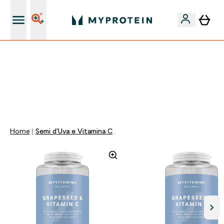
Nuovo Cliente? 15% Extra
💥 -50% SULLE VITAMINE + 5% EXTRA SU APP | SCADE
TRA
0 0
:
0 2
:
0 1
:
0 5
Giorni
Ore
Minuti
Secondi
Home
Semi d'Uva e Vitamina C