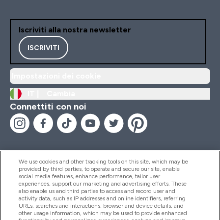
Iscriviti alla nostra newsletter
ISCRIVITI
Impostazioni dei cookie
IT |
Cambia
Connettiti con noi
We use cookies and other tracking tools on this site, which may be
provided by third parties, to operate and secure our site, enable
Aiuto & Informazioni
social media features, enhance performance, tailor user
experiences, support our marketing and advertising efforts. These
also enable us and third parties to access and record user and
activity data, such as IP addresses and online identifiers, referring
Prodotti
URLs, searches and interactions, browser and device details, and
other usage information, which may be used to provide enhanced