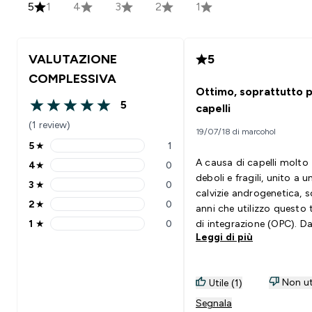
5
1
4
3
2
1
VALUTAZIONE
5
COMPLESSIVA
Ottimo, soprattutto p
5
capelli
5 out of 5 stars
(1 review)
19/07/18 di marcohol
5
★
1
5 stars rating 1 reviews
A causa di capelli molto
4
★
0
4 stars rating 0 reviews
deboli e fragili, unito a u
3
★
0
3 stars rating 0 reviews
calvizie androgenetica, 
2
★
0
anni che utilizzo questo 
2 stars rating 0 reviews
1
★
0
di integrazione (OPC). D
1 stars rating 0 reviews
Leggi di più
quando ho iniziato ad
utilizzare questa di Mypr
devo dire che mi trovo
Non ut
Utile (1)
benissimo: prezzo e qual
incomparabile. 5 stelle
Segnala