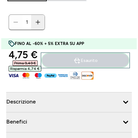
FINO AL -60% + 5% EXTRA SU APP
discounted price
4,75 €‎
Esaurito
Prima 9,49 €‎
Risparmia 4,74 €‎
Descrizione
Benefici