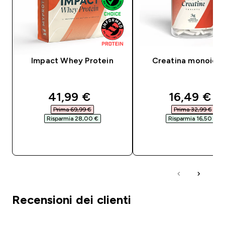
Impact Whey Protein
Creatina monoidr
discounted price
discounte
41,99 €‎
16,49 €‎
Prima 69,99 €‎
Prima 32,99 €‎
Risparmia 28,00 €‎
Risparmia 16,50 €‎
ACQUISTO RAPIDO
ACQUISTO RAPI
Recensioni dei clienti