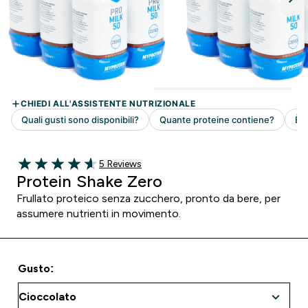
5 customer reviews
5 Reviews
4.6 out of 5 stars
Protein Shake Zero
Frullato proteico senza zucchero, pronto da bere, per
assumere nutrienti in movimento.
Gusto: