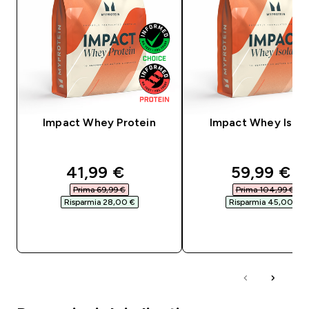
Impact Whey Protein
Impact Whey Isola
discounted price
discounte
41,99 €‎
59,99 €‎
Prima 69,99 €‎
Prima 104,99 €‎
Risparmia 28,00 €‎
Risparmia 45,00 €‎
ACQUISTO RAPIDO
ACQUISTO RAPI