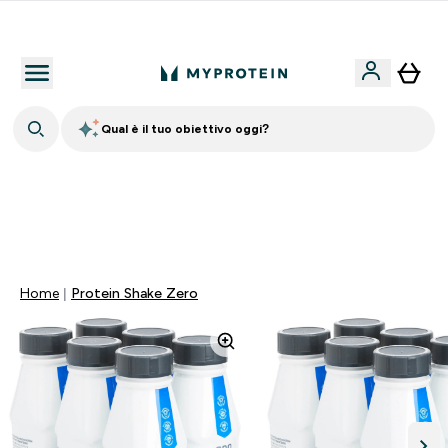
Qualità Garantita
Qual è il tuo obiettivo oggi?
60% DI SCONTO SULLA LINEA DI ASHWAGANDHA |
SCADE TRA
0 0
:
0 3
:
1 0
:
1 6
Giorni
Ore
Minuti
Secondi
Home
Protein Shake Zero