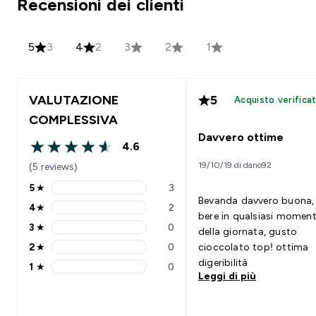
Recensioni dei clienti
5
3
4
2
3
2
1
VALUTAZIONE
5
Acquisto verifica
COMPLESSIVA
Davvero ottime
4.6
4.6 out of 5 stars
19/10/19 di dano92
(5 reviews)
5
★
3
5 stars rating 3 reviews
Bevanda davvero buona,
4
★
2
4 stars rating 2 reviews
bere in qualsiasi momen
3
★
0
della giornata, gusto
3 stars rating 0 reviews
2
★
0
cioccolato top! ottima
2 stars rating 0 reviews
digeribilità
1
★
0
1 stars rating 0 reviews
Leggi di più