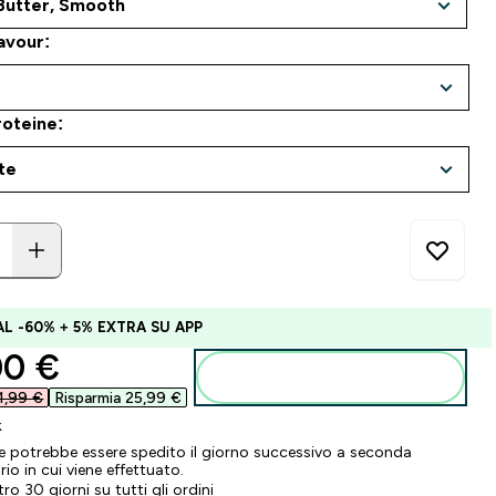
avour:
oteine:
AL -60% + 5% EXTRA SU APP
ounted price
0 €‎
Aggiungi al carrello
1,99 €‎
Risparmia 25,99 €‎
k
ne potrebbe essere spedito il giorno successivo a seconda
ario in cui viene effettuato.
tro 30 giorni su tutti gli ordini