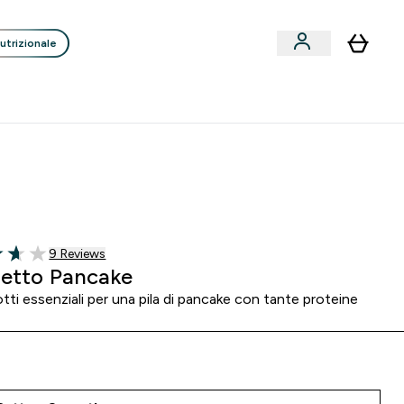
utrizionale
Clienti
Liquidazione
Consigli degli Esperti
nack submenu
i submenu
Enter Consigli de
⌄
p
15€ per ogni Nuovo Amico
0 0
:
0 3
:
5 6
:
5 6
A
Giorni
Ore
Minuti
Secondi
9 customer reviews
9 Reviews
of 5 stars
etto Pancake
tti essenziali per una pila di pancake con tante proteine