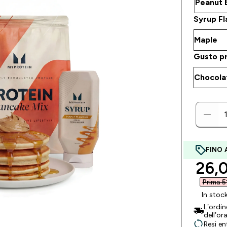
Syrup Fl
Gusto pr
FINO 
disc
26,0
Prima 5
In stoc
L’ordi
dell’or
Resi en