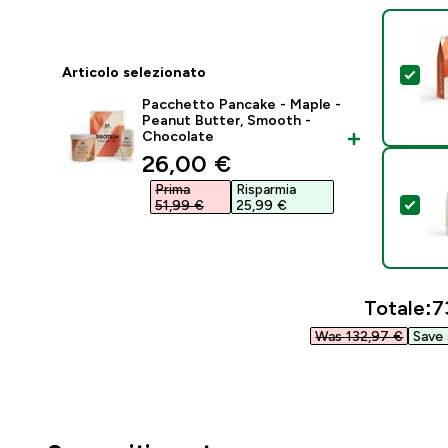
Articolo selezionato
Sel
Pacchetto Pancake - Maple -
Peanut Butter, Smooth -
Chocolate
discounted price
26,00 €‎
Prima
Risparmia
Sel
51,99 €‎
25,99 €‎
Totale:
7
Was 132,97 €‎
Save 