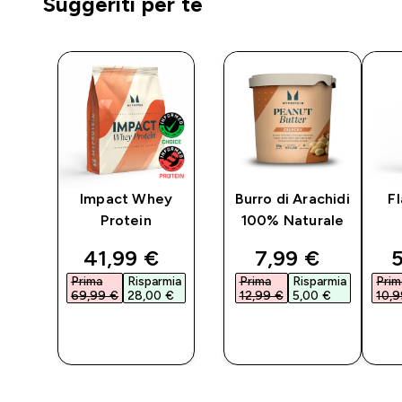
Suggeriti per te
za
Impact Whey
Burro di Arachidi
F
Protein
100% Naturale
ted price
discounted price
discounted pri
d
41,99 €‎
7,99 €‎
5
ia
Prima
Risparmia
Prima
Risparmia
Prim
69,99 €‎
28,00 €‎
12,99 €‎
5,00 €‎
10,9
O
ACQUISTO
ACQUISTO
RAPIDO
RAPIDO