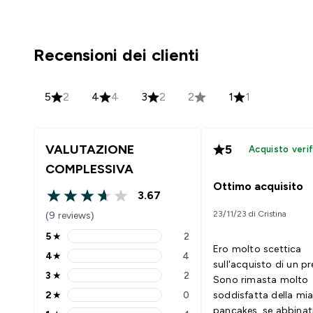
Recensioni dei clienti
5
2
4
4
3
2
2
1
1
VALUTAZIONE
5
Acquisto verif
COMPLESSIVA
Ottimo acquisito
3.67
3.67 out of 5 stars
23/11/23 di Cristina
(9 reviews)
5
★
2
5 stars rating 2 reviews
Ero molto scettica
4
★
4
4 stars rating 4 reviews
sull'acquisto di un p
3
★
2
Sono rimasta molto
3 stars rating 2 reviews
2
★
0
soddisfatta della mia 
2 stars rating 0 reviews
pancakes, se abbinati