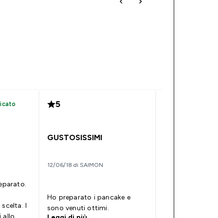
5
4
icato
Acquisto
Buono nel com
GUSTOSISSIMI
27/07/23 di D
12/06/18 di SAIMON
Lo sciroppo è b
reparato.
avevo letto rece
negative e invec
Ho preparato i pancake e
scelta. I
che mi è piaciut
sono venuti ottimi.
 allo
stucchevole com
Leggi di più