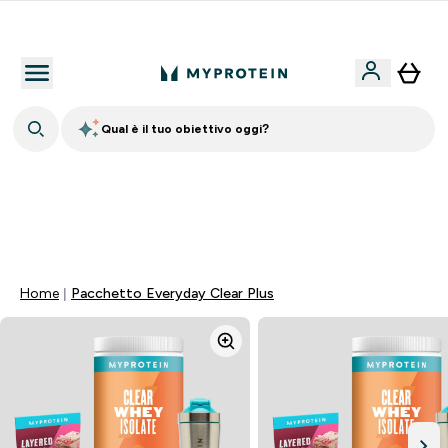
Nuovo Cliente? 15% Extra
Qual è il tuo obiettivo oggi?
15% EXTRA SULLA NUOVA COLLEZIONE DI
ABBIGLIAMENTO | SCADE TRA
0 0
:
1 8
:
3 1
:
2 0
Giorni
Ore
Minuti
Secondi
Home
Pacchetto Everyday Clear Plus