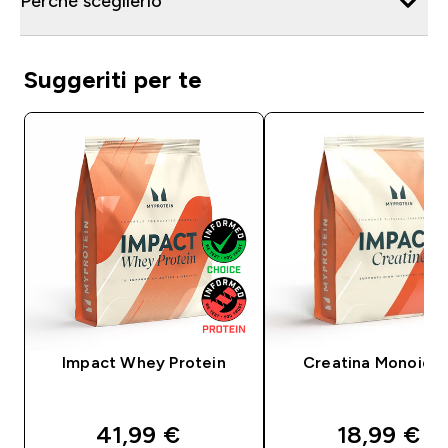
Perché sceglierlo
Suggeriti per te
Impact Whey Protein
Creatina Monoidra
discounted price
discounte
41,99 €‎
18,99 €‎