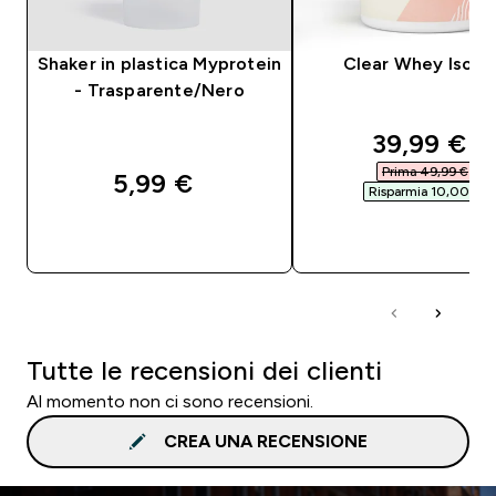
Shaker in plastica Myprotein
Clear Whey Isola
- Trasparente/Nero
discounte
39,99 €‎
Prima 49,99 €‎
5,99 €‎
Risparmia 10,00 €‎
ACQUISTO RAPIDO
ACQUISTO RAPI
Tutte le recensioni dei clienti
Al momento non ci sono recensioni.
CREA UNA RECENSIONE