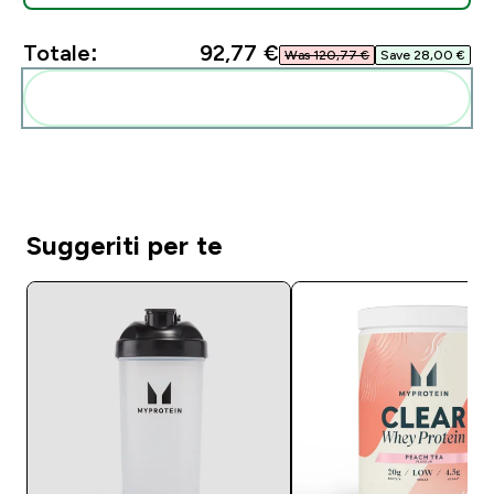
Totale:
92,77 €‎
Was 120,77 €‎
Save 28,00 €‎
Aggiungi alla tua routine
Suggeriti per te