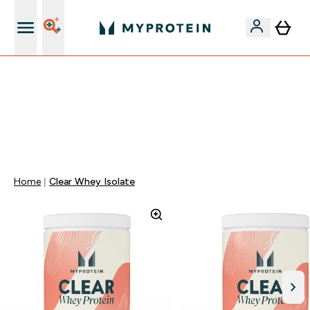
Nuovo Cliente? 15% Extra
15% EXTRA SULLA NUOVA COLLEZIONE DI
ABBIGLIAMENTO | SCADE TRA
0 0
:
0 9
:
4 8
:
1 8
Giorni
Ore
Minuti
Secondi
Home
Clear Whey Isolate