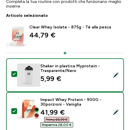
Completa la tua routine con prodotti che funzionano meglio
insieme
Articolo selezionato
Clear Whey Isolate - 875g - Tè alla pesca
44,79 €‎
Shaker in plastica Myprotein -
Trasparente/Nero
Seleziona questo prodotto - Shaker in plastica Mypro
5,99 €‎
Impact Whey Protein - 900G -
30porzioni - Vaniglia
discounted price
41,99 €‎
Seleziona questo prodotto - Impact Whey Protein - 90
Prima 69,99 €‎
Risparmia 28,00 €‎