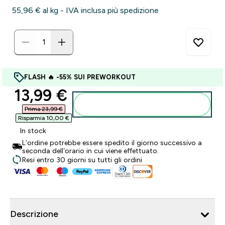
55,96 €‎ al kg - IVA inclusa più spedizione
FLASH 🔥 -55% SUI PREWORKOUT
discounted price
13,99 €‎
Aggiungi al carrello
Prima 23,99 €‎
Risparmia 10,00 €‎
In stock
L’ordine potrebbe essere spedito il giorno successivo a
seconda dell’orario in cui viene effettuato.
Resi entro 30 giorni su tutti gli ordini
Descrizione