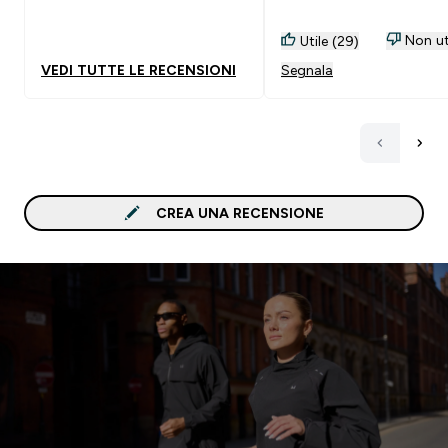
singola, mescolare 7 e 1/
misurini (2g), ma fatelo
Non ut
Utile (29)
direttamente della
VEDI TUTTE LE RECENSIONI
Segnala
grammatura che serve, 
sarò io...
CREA UNA RECENSIONE