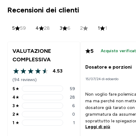
Recensioni dei clienti
5
59
4
28
3
6
2
1
1
VALUTAZIONE
5
Acquisto verifica
COMPLESSIVA
Dosatore e porzioni
4.53
4.53 out of 5 stars
15/07/24 di edoardo
(94 reviews)
5
★
59
5 stars rating 59 reviews
Non voglio fare polemica
4
★
28
4 stars rating 28 reviews
ma ma perché non mette
3
★
6
dosatore già tarato con 
3 stars rating 6 reviews
2
★
0
grammatura da assumer
2 stars rating 0 reviews
soprattutto le spiegazio
1
★
1
1 stars rating 1 reviews
Leggi di più
potrebbero essere molto
chiare e dirette, 2g porz