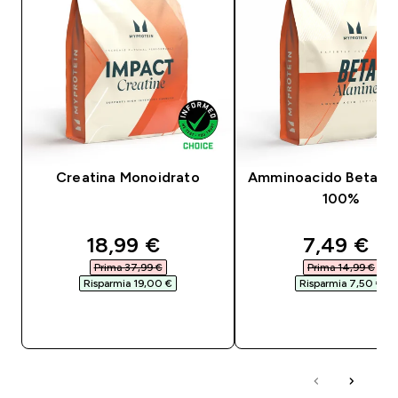
Creatina Monoidrato
Amminoacido Beta-Al
100%
discounted price
discounte
18,99 €‎
7,49 €‎
Prima 37,99 €‎
Prima 14,99 €‎
Risparmia 19,00 €‎
Risparmia 7,50 €‎
ACQUISTO RAPIDO
ACQUISTO RAPI