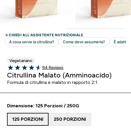
Vegetariano
94 customer reviews
94 Reviews
4.53 out of 5 stars
Citrullina Malato (Amminoacido)
Formula di citrullina e malato in rapporto 2:1
Dimensione: 125 Porzioni / 250G
125 PORZIONI
250 PORZIONI