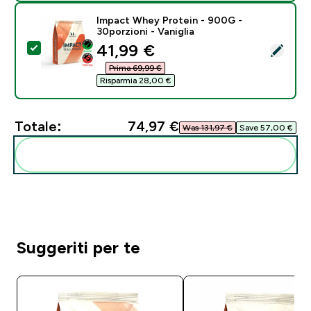
Impact Whey Protein - 900G -
30porzioni - Vaniglia
discounted price
41,99 €‎
Seleziona questo prodotto - Impact Whey Protein - 90
Prima 69,99 €‎
Risparmia 28,00 €‎
Totale:
74,97 €‎
Was 131,97 €‎
Save 57,00 €‎
Aggiungi alla tua routine
Suggeriti per te