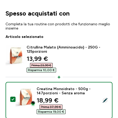
Spesso acquistati con
Completa la tua routine con prodotti che funzionano meglio
insieme
Articolo selezionato
Citrullina Malato (Amminoacido) - 250G -
125porzioni
discounted price
13,99 €‎
Prima 23,99 €‎
Risparmia 10,00 €‎
Creatina Monoidrato - 500g -
147porzioni - Senza aroma
discounted price
18,99 €‎
Seleziona questo prodotto - Creatina Monoidrato - 5
Prima 37,99 €‎
Risparmia 19,00 €‎