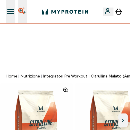
Nuovo Cliente? 15% Extra
55% DI SCONTO SUI PREWORKOUT SELEZIONATI |
SCADE TRA
0 0
:
0 4
:
5 2
:
4 8
Giorni
Ore
Minuti
Secondi
Home
Nutrizione
Integratori Pre Workout
Citrullina Malato (A