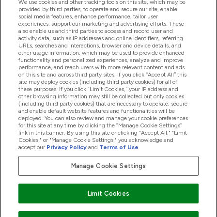
We use cookies and other tracking tools on this site, which may be
provided by third parties, to operate and secure our site, enable
Aiuto & Informazioni
social media features, enhance performance, tailor user
experiences, support our marketing and advertising efforts. These
also enable us and third parties to access and record user and
activity data, such as IP addresses and online identifiers, referring
Prodotti
URLs, searches and interactions, browser and device details, and
other usage information, which may be used to provide enhanced
functionality and personalized experiences, analyze and improve
performance, and reach users with more relevant content and ads
on this site and across third party sites. If you click “Accept All” this
Chi Siamo
site may deploy cookies (including third party cookies) for all of
these purposes. If you click “Limit Cookies,” your IP address and
other browsing information may still be collected but only cookies
(including third party cookies) that are necessary to operate, secure
Fedeltà & Premi
and enable default website features and functionalities will be
deployed. You can also review and manage your cookie preferences
for this site at any time by clicking the “Manage Cookie Settings”
link in this banner. By using this site or clicking "Accept All," "Limit
Cookies," or "Manage Cookie Settings," you acknowledge and
2026 The Hut.com Ltd
accept our
Privacy Policy
and
Terms of Use
.
Manage Cookie Settings
Paga con
Limit Cookies