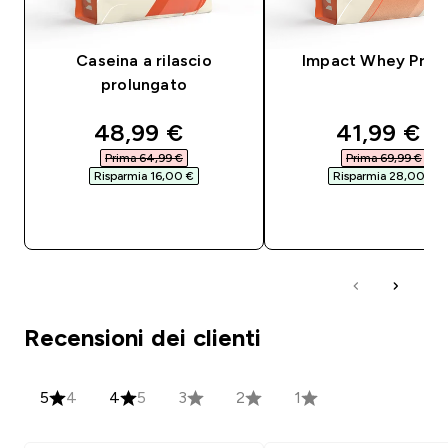
Caseina a rilascio
Impact Whey Prot
prolungato
discounted price
discounte
48,99 €‎
41,99 €‎
Prima 64,99 €‎
Prima 69,99 €‎
Risparmia 16,00 €‎
Risparmia 28,00 €‎
ACQUISTO RAPIDO
ACQUISTO RAPI
Recensioni dei clienti
5
4
4
5
3
2
1