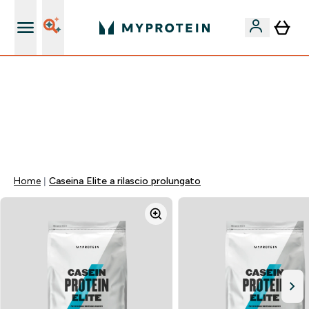
Nuovo Cliente? 15% Extra
55% DI SCONTO SUI PREWORKOUT SELEZIONATI |
SCADE TRA
0 0
:
0 8
:
4 0
:
1 7
Giorni
Ore
Minuti
Secondi
Home
Caseina Elite a rilascio prolungato