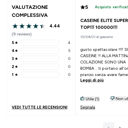
VALUTAZIONE
5
Acquisto verifica
COMPLESSIVA
CASEINE ELITE SUPER
4.44
TOP!!! 100000!!!
4.44 out of 5 stars
(9 reviews)
10/08/21 di giacomo
5
★
4
5 stars rating 4 reviews
gusto spettacolare !!!! 
4
★
5
4 stars rating 5 reviews
CASEINE !! ALLA MATTIN
3
★
0
3 stars rating 0 reviews
COLAZIONE SONO UNA
2
★
0
BOMBA .. ti portano all'o
2 stars rating 0 reviews
1
★
0
pranzo senza avere fame
1 stars rating 0 reviews
Leggi di più
tutta la mattina ... !!! ot
anche post work Si abbina
con: LATTE
Non ut
Utile (1)
VEDI TUTTE LE RECENSIONI
Segnala