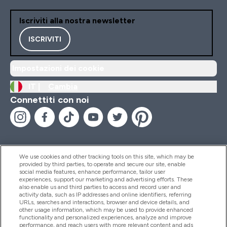
Iscriviti alla nostra newsletter
ISCRIVITI
Impostazioni dei cookie
IT |
Cambia
Connettiti con noi
We use cookies and other tracking tools on this site, which may be
provided by third parties, to operate and secure our site, enable
Aiuto & Informazioni
social media features, enhance performance, tailor user
experiences, support our marketing and advertising efforts. These
also enable us and third parties to access and record user and
activity data, such as IP addresses and online identifiers, referring
Prodotti
URLs, searches and interactions, browser and device details, and
other usage information, which may be used to provide enhanced
functionality and personalized experiences, analyze and improve
performance, and reach users with more relevant content and ads