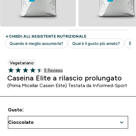
Vegetariano
9 customer reviews
9 Reviews
4.44 out of 5 stars
Caseina Elite a rilascio prolungato
(Prima Micellar Casein Elite) Testata da Informed-Sport
Gusto: