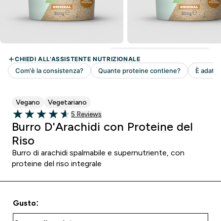
Vegano
Vegetariano
5 customer reviews
5 Reviews
4.6 out of 5 stars
Burro D'Arachidi con Proteine del
Riso
Burro di arachidi spalmabile e supernutriente, con
proteine del riso integrale
Gusto: