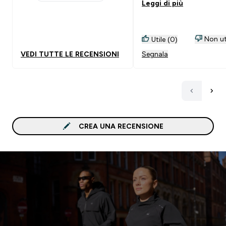
1 stars rating 0 reviews
Leggi di più
con: Latte, zucchero e c
Non ut
Utile (0)
VEDI TUTTE LE RECENSIONI
Segnala
CREA UNA RECENSIONE