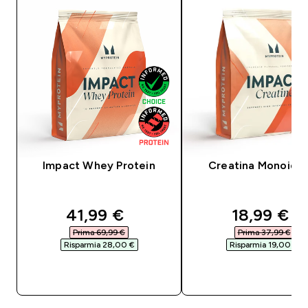
Impact Whey Protein
Creatina Monoidra
discounted price
discounte
41,99 €‎
18,99 €‎
Prima 69,99 €‎
Prima 37,99 €‎
Risparmia 28,00 €‎
Risparmia 19,00 €‎
ACQUISTO RAPIDO
ACQUISTO RAPI