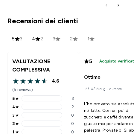
Recensioni dei clienti
5
3
4
2
3
2
1
VALUTAZIONE
5
Acquisto verifica
COMPLESSIVA
Ottimo
4.6
4.6 out of 5 stars
15/10/18 di giu.durante
(5 reviews)
5
★
3
5 stars rating 3 reviews
L'ho provato sia assolut
4
★
2
4 stars rating 2 reviews
nel latte. Con un po' di
3
★
0
zucchero e caffè diventa
3 stars rating 0 reviews
2
★
0
giusto mix per andare in
2 stars rating 0 reviews
palestra. Provatelo! Si abbina
1
★
0