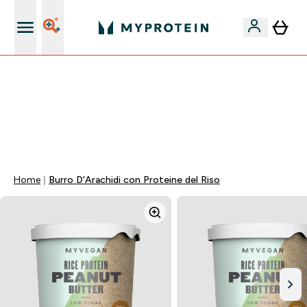
Nuovo Cliente? 15% Extra
💥 50% DI SCONTO SU CREATINA & SELEZIONATI + 5%
EXTRA SU APP | SCADE TRA
0 0
:
1 3
:
2 8
:
3 1
Giorni
Ore
Minuti
Secondi
Home
Burro D'Arachidi con Proteine del Riso