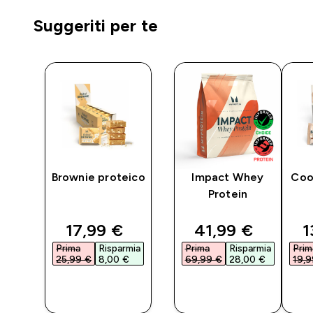
Suggeriti per te
Brownie proteico
Impact Whey
Coo
6
Protein
ed price
discounted price
discounted pri
d
17,99 €‎
41,99 €‎
1
mia
Prima
Risparmia
Prima
Risparmia
Prim
25,99 €‎
8,00 €‎
69,99 €‎
28,00 €‎
19,9
O
ACQUISTO
ACQUISTO
RAPIDO
RAPIDO