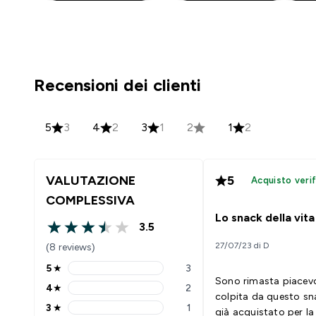
Recensioni dei clienti
5
3
4
2
3
1
2
1
2
VALUTAZIONE
5
Acquisto verif
COMPLESSIVA
Lo snack della vita
3.5
3.5 out of 5 stars
27/07/23 di D
(8 reviews)
5
★
3
5 stars rating 3 reviews
Sono rimasta piacev
4
★
2
4 stars rating 2 reviews
colpita da questo sna
3
★
1
già acquistato per l
3 stars rating 1 reviews