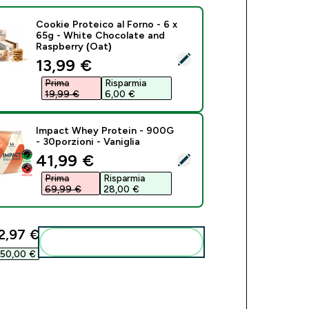
Cookie Proteico al Forno - 6 x
65g - White Chocolate and
Raspberry (Oat)
eziona questo prodotto - Cookie Proteico al Forno - 6 x 65g -
discounted price
13,99 €‎
Prima
Risparmia
19,99 €‎
6,00 €‎
Impact Whey Protein - 900G
- 30porzioni - Vaniglia
discounted price
41,99 €‎
eziona questo prodotto - Impact Whey Protein - 900G - 30porzi
Prima
Risparmia
69,99 €‎
28,00 €‎
2,97 €‎
Aggiungi alla tua routine
50,00 €‎