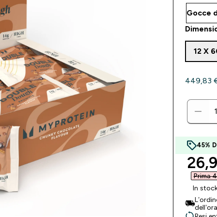
Dimensi
12 X 
449,83 €‎
45% D
disc
26,9
Prima 4
In stoc
L’ordi
dell’or
Resi en