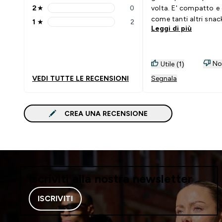
2
★
0
volta. E' compatto e
2 stars rating 0 reviews
come tanti altri snack
1
★
2
1 stars rating 2 reviews
Leggi di più
in più strati con cons
gusti diversi, mi è pi
molto! Ricoperto di
cioccolato, ripieno d
Non
Utile (1)
è squisito e soddisfa 
VEDI TUTTE LE RECENSIONI
Segnala
di dolce pur rimanen
prodotto proteico c
zuccheri! Consigliati
CREA UNA RECENSIONE
Iscriviti alla nostra newsletter
ISCRIVITI