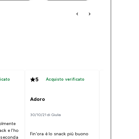
5
5
icato
Acquisto verificato
Acquisto 
Il miglior co
Adoro
assaggiato fin
29/04/21 di pischell
30/10/21 di Giulia
olmente
Valori nutriziona
ck e l'ho
"allettanti" come
Fin'ora è lo snack più buono
a seconda
ma se alla fine 