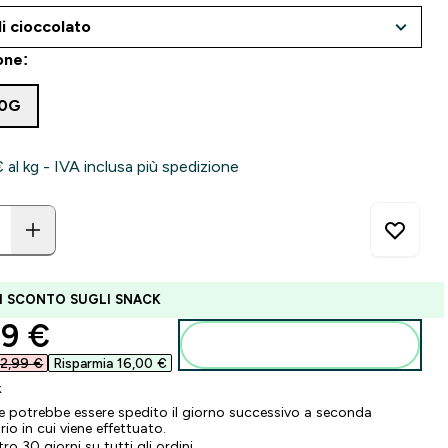
one:
60G
 al kg - IVA inclusa più spedizione
I SCONTO SUGLI SNACK
ounted price
9 €‎
Aggiungi al carrello
2,99 €‎
Risparmia 16,00 €‎
k
ne potrebbe essere spedito il giorno successivo a seconda
ario in cui viene effettuato.
tro 30 giorni su tutti gli ordini