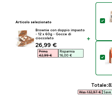
Sel
Articolo selezionato
Brownie con doppio impasto
- 12 x 60g - Gocce di
cioccolato
discounted price
26,99 €‎
Prima
Risparmia
42,99 €‎
16,00 €‎
Sel
Totale:
8
Was 132,97 €‎
Save 