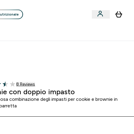
utrizionale
Clienti
Liquidazione
Consigli degli Esperti
nack submenu
i submenu
Enter Consigli de
⌄
p
15€ per ogni Nuovo Amico
 3
:
3 6
:
4 4
re
Minuti
Secondi
8 customer reviews
8 Reviews
f 5 stars
ie con doppio impasto
iosa combinazione degli impasti per cookie e brownie in
barretta