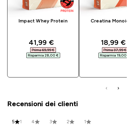
Impact Whey Protein
Creatina Monoidra
discounted price
discounte
41,99 €‎
18,99 €‎
Prima 69,99 €‎
Prima 37,99 €‎
Risparmia 28,00 €‎
Risparmia 19,00 €‎
ACQUISTO RAPIDO
ACQUISTO RAPI
Recensioni dei clienti
5
1
4
3
2
1