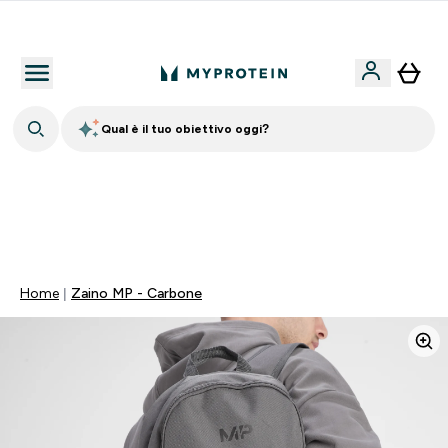
Nuovo Cliente? 15% Extra
Qual è il tuo obiettivo oggi?
💥 50% DI SCONTO SU CREATINA & SELEZIONATI + 5%
EXTRA SU APP | SCADE TRA
0 0
:
0 5
:
2 3
:
2 0
Giorni
Ore
Minuti
Secondi
Home
Zaino MP - Carbone