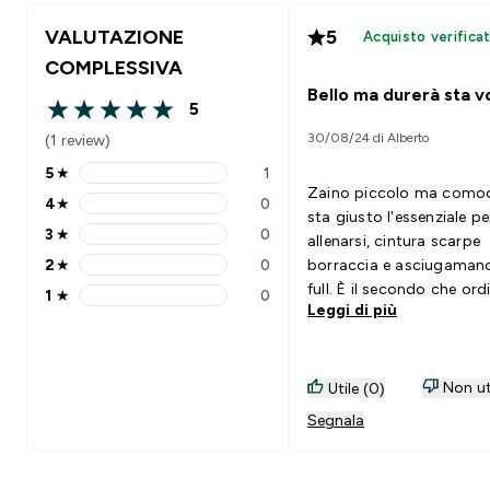
VALUTAZIONE
5
Acquisto verifica
COMPLESSIVA
Bello ma durerà sta v
5
5 out of 5 stars
30/08/24 di Alberto
(1 review)
5
★
1
5 stars rating 1 reviews
Zaino piccolo ma comod
4
★
0
4 stars rating 0 reviews
sta giusto l'essenziale pe
3
★
0
allenarsi, cintura scarpe
3 stars rating 0 reviews
2
★
0
borraccia e asciugaman
2 stars rating 0 reviews
full. È il secondo che ord
1
★
0
1 stars rating 0 reviews
Leggi di più
quanto il primo si è scuc
unendo 2 settori. Spero che
questo duri più di un me
Non ut
Utile (0)
Segnala