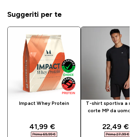
Suggeriti per te
Impact Whey Protein
T-shirt sportiva a ma
corte MP da uomo - 
discounted price
discounte
41,99 €‎
22,49 €‎
Prima 69,99 €‎
Prima 27,99 €‎