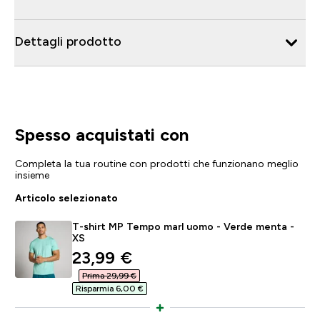
Dettagli prodotto
Spesso acquistati con
Completa la tua routine con prodotti che funzionano meglio
insieme
Articolo selezionato
T-shirt MP Tempo marl uomo - Verde menta -
XS
discounted price
23,99 €‎
Prima 29,99 €‎
Risparmia 6,00 €‎