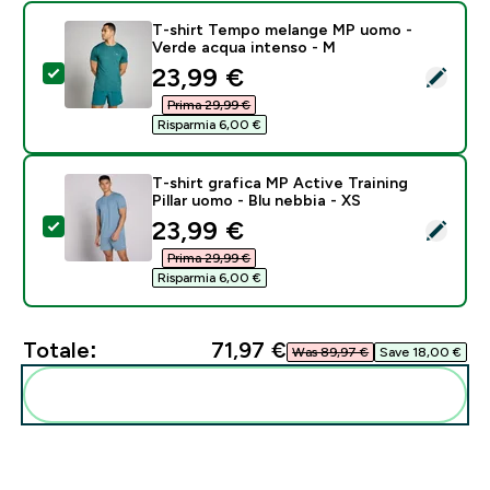
T-shirt Tempo melange MP uomo -
Verde acqua intenso - M
discounted price
23,99 €‎
Seleziona questo prodotto - T-shirt Tempo melange 
Prima 29,99 €‎
Risparmia 6,00 €‎
T-shirt grafica MP Active Training
Pillar uomo - Blu nebbia - XS
discounted price
23,99 €‎
Seleziona questo prodotto - T-shirt grafica MP Active 
Prima 29,99 €‎
Risparmia 6,00 €‎
Totale:
71,97 €‎
Was 89,97 €‎
Save 18,00 €‎
Aggiungi alla tua routine