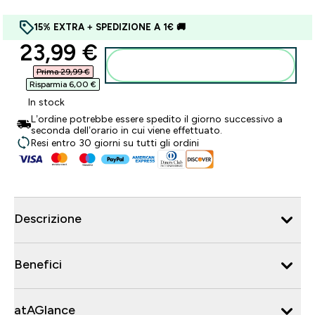
15% EXTRA + SPEDIZIONE A 1€ 🚚
discounted price
23,99 €‎
Aggiungi al carrello
Prima 29,99 €‎
Risparmia 6,00 €‎
In stock
L’ordine potrebbe essere spedito il giorno successivo a
seconda dell’orario in cui viene effettuato.
Resi entro 30 giorni su tutti gli ordini
Descrizione
Benefici
atAGlance