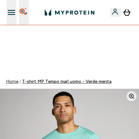
Nuovo Cliente? 15% Extra
💥 50% DI SCONTO SU CREATINA & SELEZIONATI + 5%
EXTRA SU APP | SCADE TRA
0 0
:
2 1
:
1 9
:
5 3
Giorni
Ore
Minuti
Secondi
Home
T-shirt MP Tempo marl uomo - Verde menta