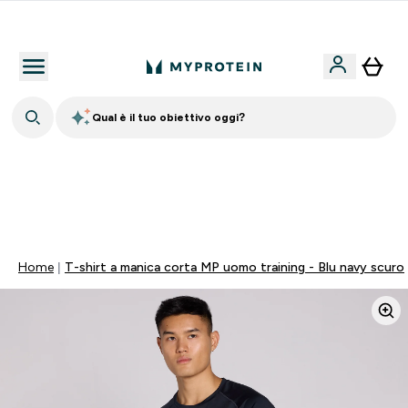
Nuovo Cliente? 15% Extra
Qual è il tuo obiettivo oggi?
💥 50% DI SCONTO SU CREATINA & SELEZIONATI + 5%
EXTRA SU APP | SCADE TRA
0 0
:
0 3
:
2 6
:
1 1
Giorni
Ore
Minuti
Secondi
Home
T-shirt a manica corta MP uomo training - Blu navy scuro