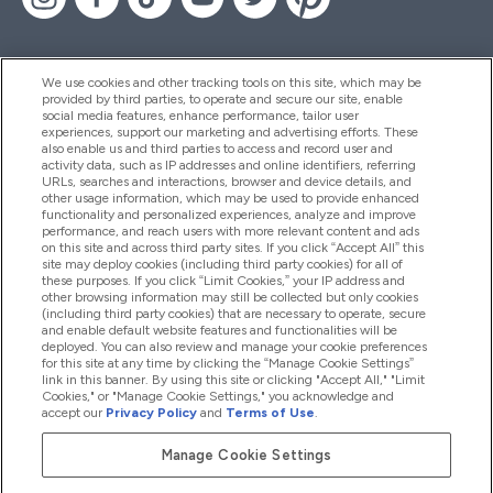
We use cookies and other tracking tools on this site, which may be
provided by third parties, to operate and secure our site, enable
Aiuto & Informazioni
social media features, enhance performance, tailor user
experiences, support our marketing and advertising efforts. These
also enable us and third parties to access and record user and
activity data, such as IP addresses and online identifiers, referring
Prodotti
URLs, searches and interactions, browser and device details, and
other usage information, which may be used to provide enhanced
functionality and personalized experiences, analyze and improve
performance, and reach users with more relevant content and ads
on this site and across third party sites. If you click “Accept All” this
Chi Siamo
site may deploy cookies (including third party cookies) for all of
these purposes. If you click “Limit Cookies,” your IP address and
other browsing information may still be collected but only cookies
(including third party cookies) that are necessary to operate, secure
Fedeltà & Premi
and enable default website features and functionalities will be
deployed. You can also review and manage your cookie preferences
for this site at any time by clicking the “Manage Cookie Settings”
link in this banner. By using this site or clicking "Accept All," "Limit
Cookies," or "Manage Cookie Settings," you acknowledge and
2026 The Hut.com Ltd
accept our
Privacy Policy
and
Terms of Use
.
Manage Cookie Settings