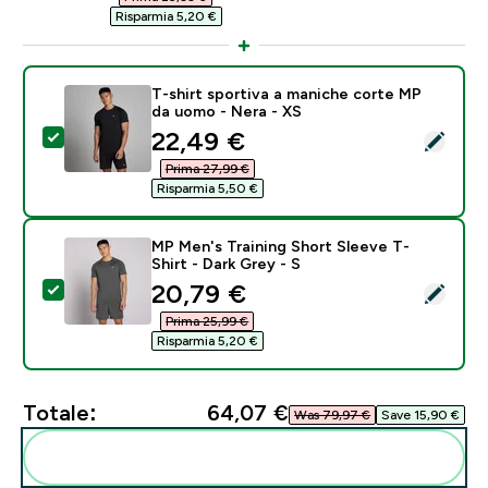
Risparmia 5,20 €‎
T-shirt sportiva a maniche corte MP
da uomo - Nera - XS
discounted price
22,49 €‎
Seleziona questo prodotto - T-shirt sportiva a manic
Prima 27,99 €‎
Risparmia 5,50 €‎
MP Men's Training Short Sleeve T-
Shirt - Dark Grey - S
discounted price
20,79 €‎
Seleziona questo prodotto - MP Men's Training Short S
Prima 25,99 €‎
Risparmia 5,20 €‎
Totale:
64,07 €‎
Was 79,97 €‎
Save 15,90 €‎
Aggiungi alla tua routine