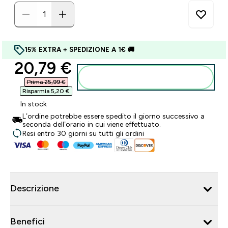
15% EXTRA + SPEDIZIONE A 1€ 🚚
discounted price
20,79 €‎
Aggiungi al carrello
Prima 25,99 €‎
Risparmia 5,20 €‎
In stock
L’ordine potrebbe essere spedito il giorno successivo a
seconda dell’orario in cui viene effettuato.
Resi entro 30 giorni su tutti gli ordini
Descrizione
Benefici