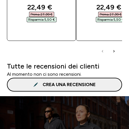
discounted price
discounte
22,49 €‎
22,49 €‎
Prima 27,99 €‎
Prima 27,99 €‎
Risparmia 5,50 €‎
Risparmia 5,50 €‎
ACQUISTO RAPIDO
ACQUISTO RAPI
Tutte le recensioni dei clienti
Al momento non ci sono recensioni.
CREA UNA RECENSIONE