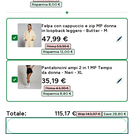
Risparmia 8,00 €‎
Felpa con cappuccio e zip MP donna
in loopback leggero - Butter - M
discounted price
47,99 €‎
Seleziona questo prodotto - Felpa con cappuccio e zi
Prima 59,99 €‎
Risparmia 12,00 €‎
Pantaloncini ampi 2 in 1 MP Tempo
da donna - Neri - XL
discounted price
35,19 €‎
Seleziona questo prodotto - Pantaloncini ampi 2 in 1
Prima 43,99 €‎
Risparmia 8,80 €‎
Totale:
115,17 €‎
Was 143,97 €‎
Save 28,80 €‎
Aggiungi alla tua routine