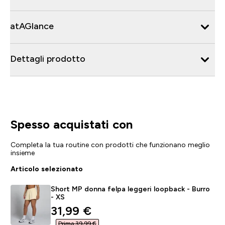
atAGlance
Dettagli prodotto
Spesso acquistati con
Completa la tua routine con prodotti che funzionano meglio
insieme
Articolo selezionato
Short MP donna felpa leggeri loopback - Burro
- XS
discounted price
31,99 €‎
Prima 39,99 €‎