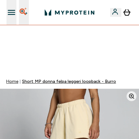
Nuovo Cliente? 15% Extra
15% EXTRA SULLA NUOVA COLLEZIONE DI
ABBIGLIAMENTO | SCADE TRA
0 0
:
1 5
:
0 8
:
0 0
Giorni
Ore
Minuti
Secondi
Home
Short MP donna felpa leggeri loopback - Burro