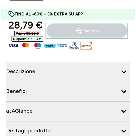
FINO AL -60% + 5% EXTRA SU APP
discounted price
28,79 €‎
Esaurito
Prima 35,99 €‎
Risparmia 7,20 €‎
Descrizione
Benefici
atAGlance
Dettagli prodotto