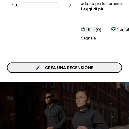
adatta perfettamente
1
★
0
1 stars rating 0 reviews
Leggi di più
Non ut
Utile (0)
Segnala
CREA UNA RECENSIONE