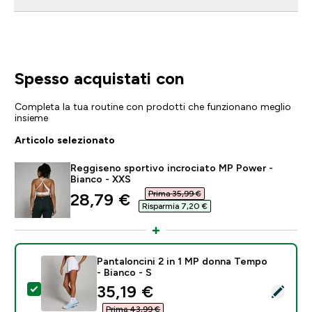
Spesso acquistati con
Completa la tua routine con prodotti che funzionano meglio
insieme
Articolo selezionato
Reggiseno sportivo incrociato MP Power -
Bianco - XXS
Prima 35,99 €‎
discounted price
28,79 €‎
Risparmia 7,20 €‎
Pantaloncini 2 in 1 MP donna Tempo
- Bianco - S
discounted price
35,19 €‎
Seleziona questo prodotto - Pantaloncini 2 in 1 MP d
Prima 43,99 €‎