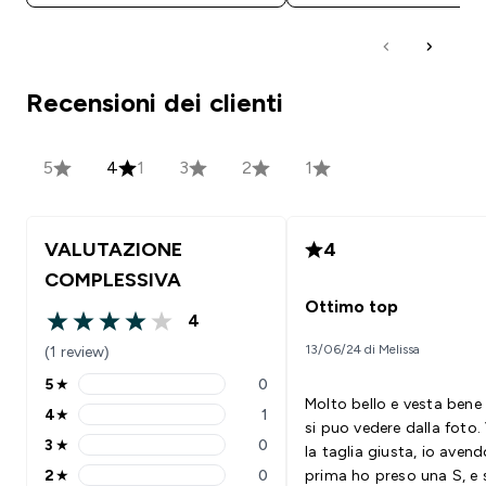
Recensioni dei clienti
5
4
1
3
2
1
VALUTAZIONE
4
COMPLESSIVA
Ottimo top
4
4 out of 5 stars
13/06/24 di Melissa
(1 review)
5
★
0
5 stars rating 0 reviews
Molto bello e vesta ben
4
★
1
4 stars rating 1 reviews
si puo vedere dalla foto.
3
★
0
la taglia giusta, io aven
3 stars rating 0 reviews
2
★
0
prima ho preso una S, e 
2 stars rating 0 reviews