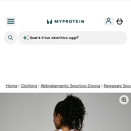
Nuovo Cliente? 15% Extra
Qual è il tuo obiettivo oggi?
💥 50% DI SCONTO SU CREATINA & SELEZIONATI + 5%
EXTRA SU APP | SCADE TRA
0 0
:
0 2
:
4 1
:
4 7
Giorni
Ore
Minuti
Secondi
Home
Clothing
Abbigliamento Sportivo Donna
Reggiseni Spor