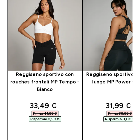
Reggiseno sportivo con
Reggiseno sportivo a 
rouches frontali MP Tempo -
lungo MP Power - N
Bianco
discounted price
discounte
33,49 €‎
31,99 €‎
Prima 41,99 €‎
Prima 39,99 €‎
Risparmia 8,50 €‎
Risparmia 8,00 €‎
ACQUISTO RAPIDO
ACQUISTO RAPI