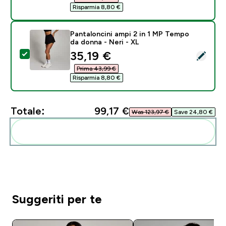
Risparmia 8,80 €‎
Pantaloncini ampi 2 in 1 MP Tempo
da donna - Neri - XL
discounted price
35,19 €‎
Seleziona questo prodotto - Pantaloncini ampi 2 in 1
Prima 43,99 €‎
Risparmia 8,80 €‎
Totale:
99,17 €‎
Was 123,97 €‎
Save 24,80 €‎
Aggiungi alla tua routine
Suggeriti per te