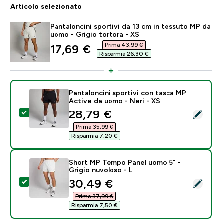
Articolo selezionato
Pantaloncini sportivi da 13 cm in tessuto MP da
uomo - Grigio tortora - XS
Prima 43,99 €‎
discounted price
17,69 €‎
Risparmia 26,30 €‎
Pantaloncini sportivi con tasca MP
Active da uomo - Neri - XS
discounted price
28,79 €‎
Seleziona questo prodotto - Pantaloncini sportivi co
Prima 35,99 €‎
Risparmia 7,20 €‎
Short MP Tempo Panel uomo 5" -
Grigio nuvoloso - L
discounted price
30,49 €‎
Seleziona questo prodotto - Short MP Tempo Panel uo
Prima 37,99 €‎
Risparmia 7,50 €‎