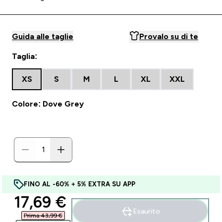
Guida alle taglie
Provalo su di te
Taglia:
XS
S
M
L
XL
XXL
Colore: Dove Grey
FINO AL -60% + 5% EXTRA SU APP
discounted price
17,69 €‎
Esaurito
Prima 43,99 €‎