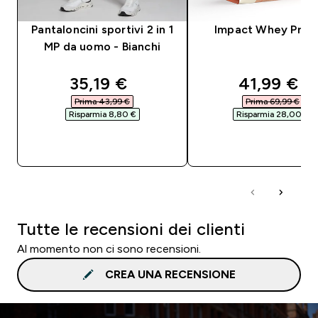
Pantaloncini sportivi 2 in 1
Impact Whey Prot
MP da uomo - Bianchi
discounted price
discounte
35,19 €‎
41,99 €‎
Prima 43,99 €‎
Prima 69,99 €‎
Risparmia 8,80 €‎
Risparmia 28,00 €‎
ACQUISTO RAPIDO
ACQUISTO RAPI
Tutte le recensioni dei clienti
Al momento non ci sono recensioni.
CREA UNA RECENSIONE