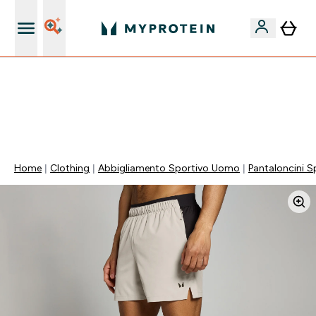
Nuovo Cliente? 15% Extra
🚚 SPEDIZIONE A 1€ QUANDO SPENDI 40€ | SCADE TRA
0 0
:
0 4
:
1 6
:
0 1
Giorni
Ore
Minuti
Secondi
Home
Clothing
Abbigliamento Sportivo Uomo
Pantaloncini S