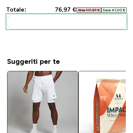
Totale:
76,97 €‎
Was 117,97 €‎
Save 41,00 €‎
Aggiungi alla tua routine
Suggeriti per te