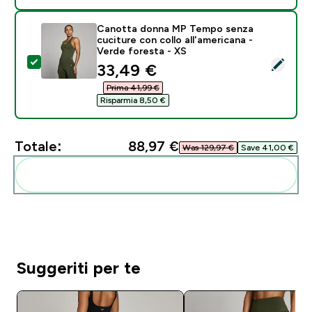
Canotta donna MP Tempo senza
cuciture con collo all'americana -
Verde foresta - XS
Seleziona questo prodotto - Canotta donna MP Tempo s
discounted price
33,49 €‎
Prima 41,99 €‎
Risparmia 8,50 €‎
Totale:
88,97 €‎
Was 129,97 €‎
Save 41,00 €‎
Aggiungi alla tua routine
Suggeriti per te