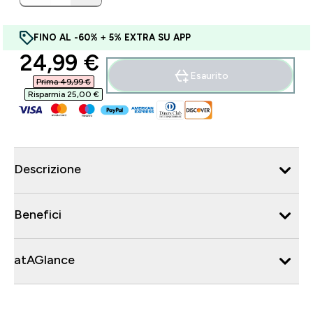
FINO AL -60% + 5% EXTRA SU APP
discounted price
24,99 €‎
Esaurito
Prima 49,99 €‎
Risparmia 25,00 €‎
Descrizione
Benefici
atAGlance