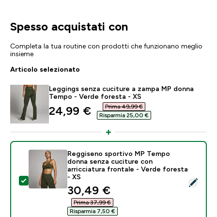
Spesso acquistati con
Completa la tua routine con prodotti che funzionano meglio
insieme
Articolo selezionato
Leggings senza cuciture a zampa MP donna
Tempo - Verde foresta - XS
Prima 49,99 €‎
discounted price
24,99 €‎
Risparmia 25,00 €‎
Reggiseno sportivo MP Tempo
donna senza cuciture con
arricciatura frontale - Verde foresta
- XS
Seleziona questo prodotto - Reggiseno sportivo MP Te
discounted price
30,49 €‎
Prima 37,99 €‎
Risparmia 7,50 €‎