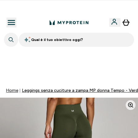
Nuovo Cliente? 15% Extra
Qual è il tuo obiettivo oggi?
60% DI SCONTO SULLA LINEA DI ASHWAGANDHA |
SCADE TRA
0 0
:
2 3
:
3 5
:
5 5
Giorni
Ore
Minuti
Secondi
Home
Leggings senza cuciture a zampa MP donna Tempo - Verd