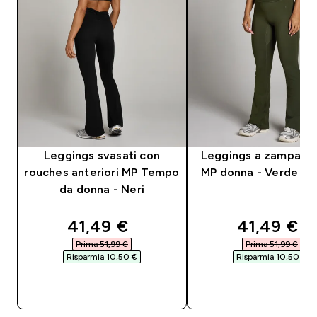
Leggings svasati con
Leggings a zampa T
rouches anteriori MP Tempo
MP donna - Verde fo
da donna - Neri
discounted price
discounte
41,49 €‎
41,49 €‎
Prima 51,99 €‎
Prima 51,99 €‎
Risparmia 10,50 €‎
Risparmia 10,50 €‎
ACQUISTO RAPIDO
ACQUISTO RAPI