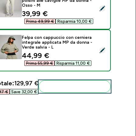
polsini alle caviglie MP da donna -
Osso - M
eleziona questo prodotto - Pantaloni da jogging oversize con p
discounted price
39,99 €‎
Prima 49,99 €‎
Risparmia 10,00 €‎
Felpa con cappuccio con cerniera
integrale applicata MP da donna -
Verde salvia - L
eleziona questo prodotto - Felpa con cappuccio con cerniera i
discounted price
44,99 €‎
Prima 55,99 €‎
Risparmia 11,00 €‎
tale:
129,97 €‎
Aggiungi alla tua routine
7 €‎
Save 32,00 €‎