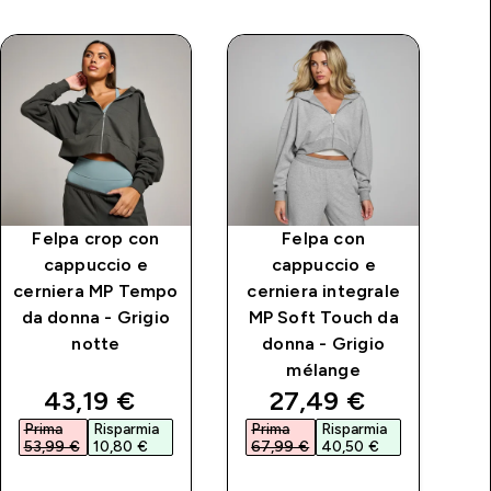
Felpa crop con
Felpa con
cappuccio e
cappuccio e
ca
cerniera MP Tempo
cerniera integrale
d
da donna - Grigio
MP Soft Touch da
l
notte
donna - Grigio
mélange
rice
discounted price
discounted price
43,19 €‎
27,49 €‎
Prima
Risparmia
Prima
Risparmia
P
53,99 €‎
10,80 €‎
67,99 €‎
40,50 €‎
5
ACQUISTO
ACQUISTO