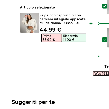
S
Articolo selezionato
Felpa con cappuccio con
cerniera integrale applicata
MP da donna - Osso - XL
discounted price
44,99 €‎
Prima
Risparmia
S
55,99 €‎
11,00 €‎
To
Was 161,9
Suggeriti per te