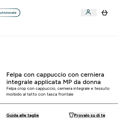
utrizionale
Clienti
Liquidazione
Consigli degli Esperti
nack submenu
i submenu
Enter Consigli de
⌄
p
15€ per ogni Nuovo Amico
 4
:
3 4
:
3 4
re
Minuti
Secondi
Felpa con cappuccio con cerniera
integrale applicata MP da donna
Felpa crop con cappuccio, cerniera integrale e tessuto
morbido al tatto con tasca frontale
Guida alle taglie
Provalo su di te