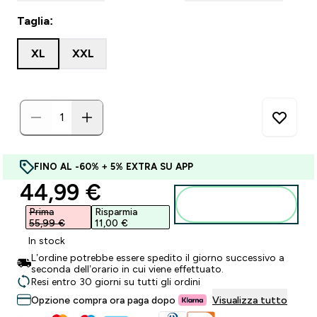
Taglia:
XL
XXL
FINO AL -60% + 5% EXTRA SU APP
discounted price
44,99 €‎
Aggiungi al
carrello
Prima
Risparmia
55,99 €‎
11,00 €‎
In stock
L’ordine potrebbe essere spedito il giorno successivo a
seconda dell’orario in cui viene effettuato.
Resi entro 30 giorni su tutti gli ordini
Opzione compra ora paga dopo
Visualizza tutto