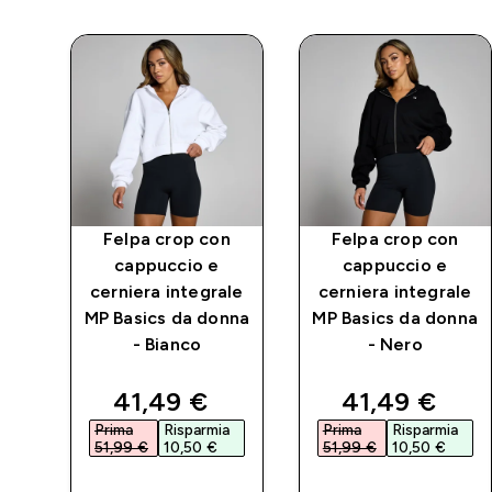
Felpa crop con
Felpa crop con
n
cappuccio e
cappuccio e
le
cerniera integrale
cerniera integrale
a
MP Basics da donna
MP Basics da donna
- Bianco
- Nero
d price
discounted price
discounted p
41,49 €‎
41,49 €‎
a
Prima
Risparmia
Prima
Risparmia
51,99 €‎
10,50 €‎
51,99 €‎
10,50 €‎
ACQUISTO
ACQUISTO