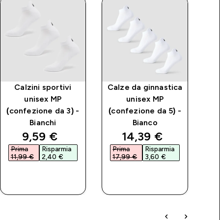
Calzini sportivi
Calze da ginnastica
unisex MP
unisex MP
(confezione da 3) -
(confezione da 5) -
Bianchi
Bianco
price
discounted price
discounted price
9,59 €‎
14,39 €‎
Prima
Risparmia
Prima
Risparmia
P
11,99 €‎
2,40 €‎
17,99 €‎
3,60 €‎
2
ACQUISTO
ACQUISTO
RAPIDO
RAPIDO