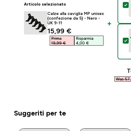
Articolo selezionato
S
Calze alla caviglia MP unisex
(confezione da 5) - Nero -
UK 9-11
discounted price
15,99 €‎
Prima
Risparmia
S
19,99 €‎
4,00 €‎
T
Was 57,
Suggeriti per te