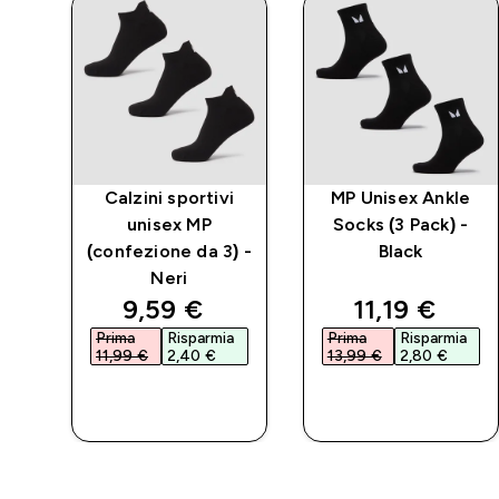
 MP
Calzini sportivi
MP Unisex Ankle
one
unisex MP
Socks (3 Pack) -
(confezione da 3) -
Black
Neri
d price
discounted price
discounted 
9,59 €‎
11,19 €‎
a
Prima
Risparmia
Prima
Risparmia
11,99 €‎
2,40 €‎
13,99 €‎
2,80 €‎
ACQUISTO
ACQUISTO
RAPIDO
RAPIDO