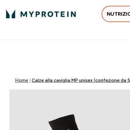
NUTRIZI
In Tendenza
Proteine
Integratori
Vit
Enter In Tendenza submenu
Enter Proteine subm
Enter I
⌄
⌄
⌄
Spedizione Gratis da 55 €
60% DI SCONTO SULL
Home
Calze alla caviglia MP unisex (confezione da 5