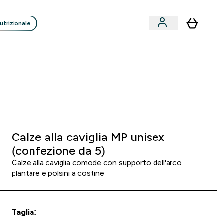
utrizionale
Clienti
Liquidazione
Consigli degli Esperti
nack submenu
i submenu
Enter Consigli de
⌄
p
15€ per ogni Nuovo Amico
 1
:
1 4
:
0 1
re
Minuti
Secondi
Calze alla caviglia MP unisex
(confezione da 5)
Calze alla caviglia comode con supporto dell'arco
plantare e polsini a costine
Taglia: