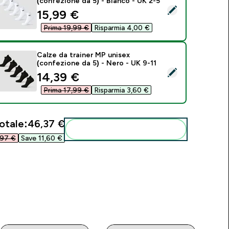
(confezione da 5) - Bianco - UK 2-5
eleziona questo prodotto - Calze alla caviglia MP unisex (conf
discounted price
15,99 €‎
Prima 19,99 €‎
Risparmia 4,00 €‎
Calze da trainer MP unisex
(confezione da 5) - Nero - UK 9-11
eleziona questo prodotto - Calze da trainer MP unisex (confez
discounted price
14,39 €‎
Prima 17,99 €‎
Risparmia 3,60 €‎
otale:
46,37 €‎
Aggiungi alla tua routine
97 €‎
Save 11,60 €‎