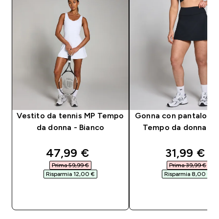
Vestito da tennis MP Tempo
Gonna con pantalonc
da donna - Bianco
Tempo da donna - 
discounted price
discounte
47,99 €‎
31,99 €‎
Prima 59,99 €‎
Prima 39,99 €‎
Risparmia 12,00 €‎
Risparmia 8,00 €‎
ACQUISTO RAPIDO
ACQUISTO RAPI