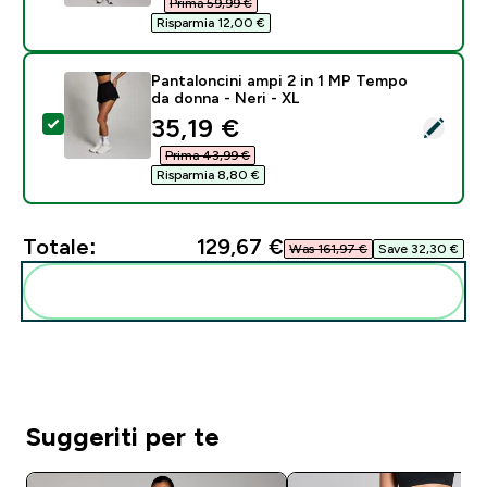
Prima 59,99 €‎
Risparmia 12,00 €‎
Pantaloncini ampi 2 in 1 MP Tempo
da donna - Neri - XL
discounted price
35,19 €‎
Seleziona questo prodotto - Pantaloncini ampi 2 in 1
Prima 43,99 €‎
Risparmia 8,80 €‎
Totale:
129,67 €‎
Was 161,97 €‎
Save 32,30 €‎
Aggiungi alla tua routine
Suggeriti per te