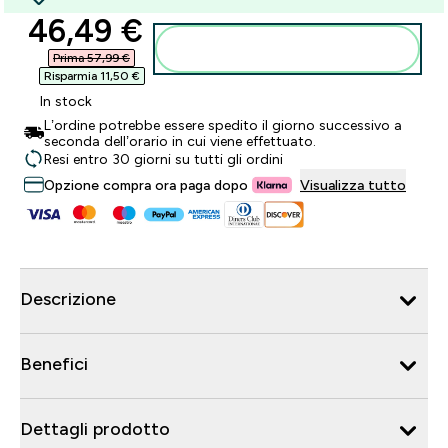
discounted price
46,49 €‎
Aggiungi al carrello
Prima 57,99 €‎
Risparmia 11,50 €‎
In stock
L’ordine potrebbe essere spedito il giorno successivo a
seconda dell’orario in cui viene effettuato.
Resi entro 30 giorni su tutti gli ordini
Opzione compra ora paga dopo
Visualizza tutto
Descrizione
Benefici
Dettagli prodotto