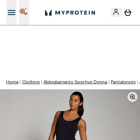
Nuovo Cliente? 15% Extra
15% EXTRA SULLA NUOVA COLLEZIONE DI
ABBIGLIAMENTO | SCADE TRA
0 0
:
2 3
:
1 4
:
5 8
Giorni
Ore
Minuti
Secondi
Home
Clothing
Abbigliamento Sportivo Donna
Pantaloncini