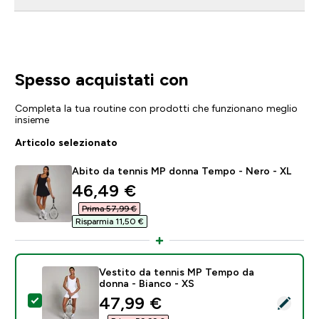
Spesso acquistati con
Completa la tua routine con prodotti che funzionano meglio
insieme
Articolo selezionato
Abito da tennis MP donna Tempo - Nero - XL
discounted price
46,49 €‎
Prima 57,99 €‎
Risparmia 11,50 €‎
Vestito da tennis MP Tempo da
donna - Bianco - XS
discounted price
47,99 €‎
Seleziona questo prodotto - Vestito da tennis MP Te