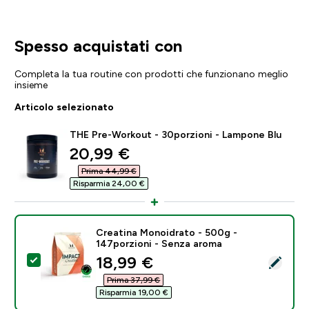
Spesso acquistati con
Completa la tua routine con prodotti che funzionano meglio
insieme
Articolo selezionato
THE Pre-Workout - 30porzioni - Lampone Blu
discounted price
20,99 €‎
Prima 44,99 €‎
Risparmia 24,00 €‎
Creatina Monoidrato - 500g -
147porzioni - Senza aroma
discounted price
18,99 €‎
Seleziona questo prodotto - Creatina Monoidrato - 5
Prima 37,99 €‎
Risparmia 19,00 €‎