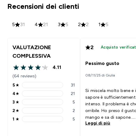
Recensioni dei clienti
5
31
4
21
3
5
2
2
1
5
VALUTAZIONE
2
Acquisto verifica
COMPLESSIVA
Pessimo gusto
4.11
4.11 out of 5 stars
08/11/25 di Giulia
(64 reviews)
5
★
31
5 stars rating 31 reviews
Si miscela molto bene e i
4
★
21
4 stars rating 21 reviews
sapore è sufficientement
3
★
5
intenso. Il problema è ch
3 stars rating 5 reviews
2
★
2
orribile. Ho preso il gust
2 stars rating 2 reviews
mango e sa di sapone.
1
★
5
1 stars rating 5 reviews
Leggi di più
Peccato perché ci sperav
Precedentemente avevo