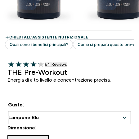
64 customer reviews
64 Reviews
4.11 out of 5 stars
THE Pre-Workout
Energia di alto livello e concentrazione precisa.
Gusto:
Dimensione: