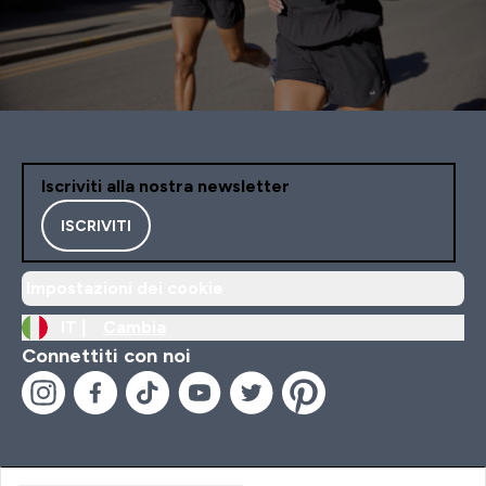
Iscriviti alla nostra newsletter
ISCRIVITI
Impostazioni dei cookie
IT |
Cambia
Connettiti con noi