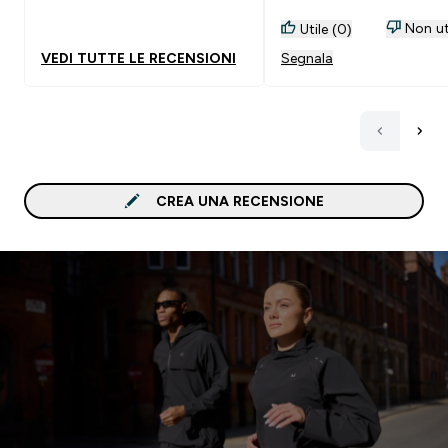
provato la linea origin e
mi ero trovata male.
Non ut
Utile (0)
VEDI TUTTE LE RECENSIONI
Segnala
CREA UNA RECENSIONE