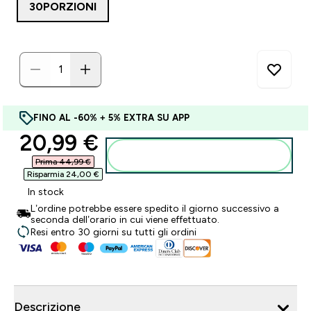
30PORZIONI
FINO AL -60% + 5% EXTRA SU APP
discounted price
20,99 €‎
Aggiungi al carrello
Prima 44,99 €‎
Risparmia 24,00 €‎
In stock
L’ordine potrebbe essere spedito il giorno successivo a
seconda dell’orario in cui viene effettuato.
Resi entro 30 giorni su tutti gli ordini
Descrizione