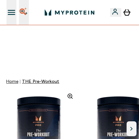
Nuovo Cliente? 15% Extra
15% EXTRA SULLA NUOVA COLLEZIONE DI
ABBIGLIAMENTO | SCADE TRA
0 0
:
0 5
:
3 6
:
2 2
Giorni
Ore
Minuti
Secondi
Home
THE Pre-Workout