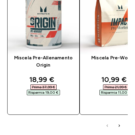
Miscela Pre-Allenamento
Miscela Pre-Worko
Origin
discounted price
discounte
18,99 €‎
10,99 €‎
Prima 37,99 €‎
Prima 21,99 €‎
Risparmia 19,00 €‎
Risparmia 11,00 €‎
ACQUISTO RAPIDO
ACQUISTO RAPI