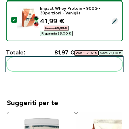
Impact Whey Protein - 900G -
30porzioni - Vaniglia
discounted price
41,99 €‎
Seleziona questo prodotto - Impact Whey Protein - 90
Prima 69,99 €‎
Risparmia 28,00 €‎
Totale:
81,97 €‎
Was 152,97 €‎
Save 71,00 €‎
Aggiungi alla tua routine
Suggeriti per te