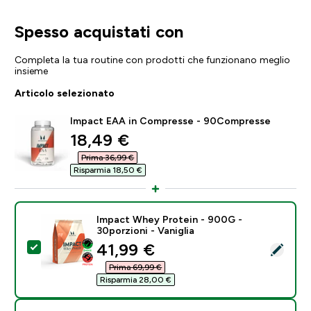
Spesso acquistati con
Completa la tua routine con prodotti che funzionano meglio
insieme
Articolo selezionato
Impact EAA in Compresse - 90Compresse
discounted price
18,49 €‎
Prima 36,99 €‎
Risparmia 18,50 €‎
Impact Whey Protein - 900G -
30porzioni - Vaniglia
discounted price
41,99 €‎
Seleziona questo prodotto - Impact Whey Protein - 90
Prima 69,99 €‎
Risparmia 28,00 €‎