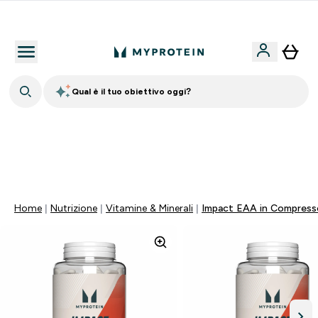
Nuovo Cliente? 15% Extra
Qual è il tuo obiettivo oggi?
15% EXTRA SULLA NUOVA COLLEZIONE DI
ABBIGLIAMENTO | SCADE TRA
0 0
:
0 8
:
4 8
:
4 5
Giorni
Ore
Minuti
Secondi
Home
Nutrizione
Vitamine & Minerali
Impact EAA in Compress