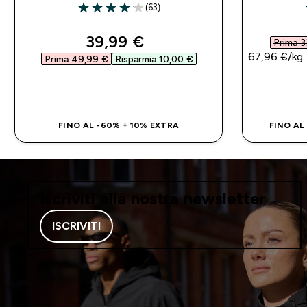
(63)
4.14 out of 5 stars
discounted price
39,99 €‎
Prima 3
67,96 €‎/kg
Prima 49,99 €‎
Risparmia 10,00 €‎
ACQUISTO RAPIDO
FINO AL -60% + 10% EXTRA
FINO AL
Iscriviti alla nostra newsletter
ISCRIVITI