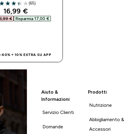
(65)
3.38 out of 5 stars
discounted price
16,99 €‎
3,99 €‎
Risparmia 17,00 €‎
ACQUISTO RAPIDO
 -60% + 10% EXTRA SU APP
Aiuto &
Prodotti
Informazioni
Nutrizione
Servizio Clienti
Abbigliamento &
Domande
Accessori