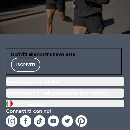
Iscriviti alla nostra newsletter
ISCRIVITI
Impostazioni dei cookie
Do not share or sell my personal information
IT |
Cambia
Connettiti con noi