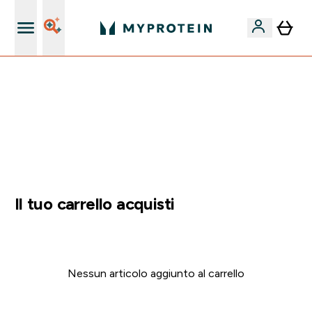
Nuovo Cliente? 15% Extra
💥 50% DI SCONTO SU CREATINA & SELEZIONATI + 5%
EXTRA SU APP | SCADE TRA
0 0
:
2 3
:
2 9
:
4 6
Giorni
Ore
Minuti
Secondi
Il tuo carrello acquisti
Nessun articolo aggiunto al carrello