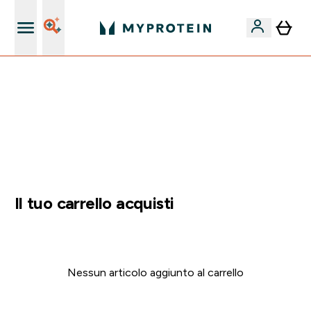
Nuovo Cliente? 15% Extra
60% DI SCONTO SULLA LINEA DI ASHWAGANDHA |
SCADE TRA
0 0
:
0 3
:
1 1
:
3 2
Giorni
Ore
Minuti
Secondi
Il tuo carrello acquisti
Nessun articolo aggiunto al carrello