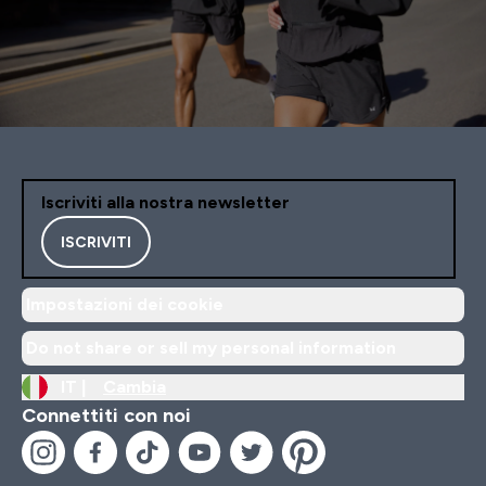
Iscriviti alla nostra newsletter
ISCRIVITI
Impostazioni dei cookie
Do not share or sell my personal information
IT |
Cambia
Connettiti con noi