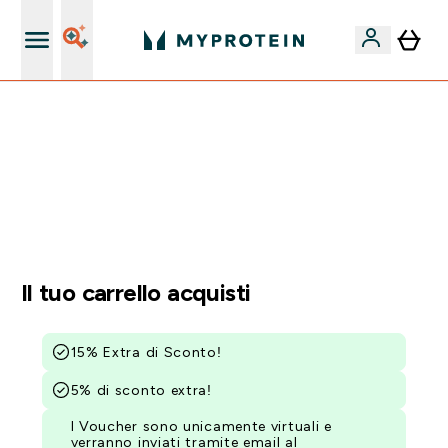
Nuovo Cliente? 15% Extra
15% EXTRA SULLA NUOVA COLLEZIONE DI
ABBIGLIAMENTO | SCADE TRA
0 0
:
1 3
:
4 2
:
0 7
Giorni
Ore
Minuti
Secondi
Il tuo carrello acquisti
15% Extra di Sconto!
5% di sconto extra!
I Voucher sono unicamente virtuali e
verranno inviati tramite email al