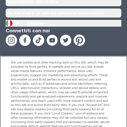
Impostazioni dei cookie
Do not share or sell my personal information
IT |
Cambia
Connettiti con noi
We use cookies and other tracking tools on this site, which may be
provided by third parties, to operate and secure our site, enable
Aiuto & Informazioni
social media features, enhance performance, tailor user
experiences, support our marketing and advertising efforts. These
also enable us and third parties to access and record user and
activity data, such as IP addresses and online identifiers, referring
Prodotti
URLs, searches and interactions, browser and device details, and
other usage information, which may be used to provide enhanced
functionality and personalized experiences, analyze and improve
performance, and reach users with more relevant content and ads
on this site and across third party sites. If you click “Accept All” this
Chi Siamo
site may deploy cookies (including third party cookies) for all of
these purposes. If you click “Limit Cookies,” your IP address and
other browsing information may still be collected but only cookies
(including third party cookies) that are necessary to operate, secure
Fedeltà & Premi
and enable default website features and functionalities will be