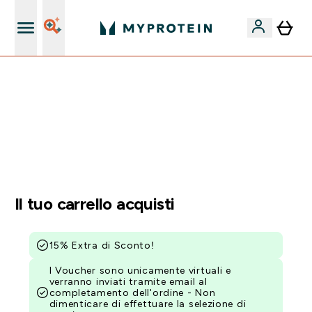
Nuovo Cliente? 15% Extra
55% DI SCONTO SUI PREWORKOUT SELEZIONATI |
SCADE TRA
0 0
:
1 0
:
1 6
:
1 7
Giorni
Ore
Minuti
Secondi
Il tuo carrello acquisti
15% Extra di Sconto!
I Voucher sono unicamente virtuali e
verranno inviati tramite email al
completamento dell'ordine - Non
dimenticare di effettuare la selezione di