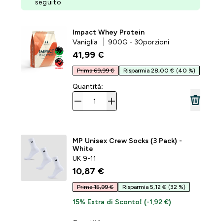
seguito
Impact Whey Protein
Vaniglia
900G - 30porzioni
41,99 €‎
Prima 69,99 €
Risparmia 28,00 €
(40 %)
Quantità:
MP Unisex Crew Socks (3 Pack) -
White
UK 9-11
10,87 €‎
Prima 15,99 €
Risparmia 5,12 €
(32 %)
15% Extra di Sconto! (-1,92 €)