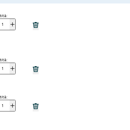
ità:
ità:
ità: