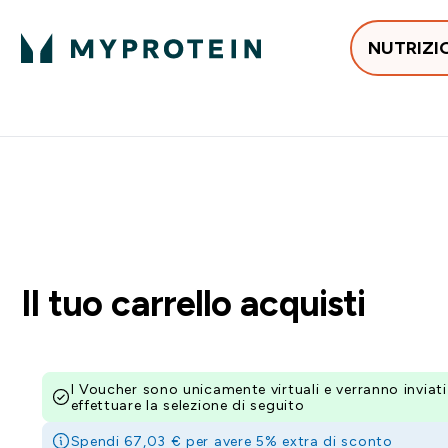
NUTRIZI
In Tendenza
Proteine
Integratori
Vit
Enter In Tendenza submenu
Enter Proteine subm
Enter I
⌄
⌄
⌄
Spedizione Gratis da 55 €
15% EXTRA SULLA NUOVA 
Il tuo carrello acquisti
I Voucher sono unicamente virtuali e verranno inviat
effettuare la selezione di seguito
Spendi 67,03 € per avere 5% extra di sconto